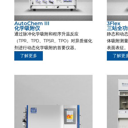
AutoChem III
3Flex
化学吸附仪
三站全功
通过脉冲化学吸附和程序升温反应
静态和动
（TPR、TPD、TPSR、TPO）对异质催化
体吸附测
剂进行动态化学吸附的首要仪器。
表面表征
了解更多
了解更