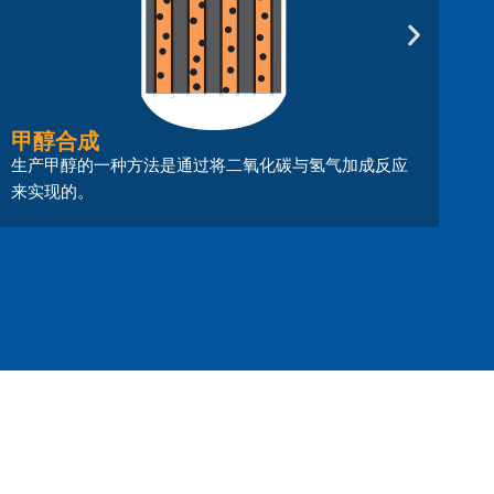
甲醇合成
蒸
生产甲醇的一种方法是通过将二氧化碳与氢气加成反应
将
来实现的。
醇