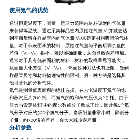
使用氪气的优势
通过恒定温度下，测量一定压力范围内材料吸附的气体量
来获得等温线。通过采集样品管内原始注气量(V
)并减去达
i
到平衡后留在样品管内的气体量(V
)来确定材料吸附的气体
e
量。对于低表面积的材料，原始注气量与平衡后剩余量的
差值（V
‑ V
）很小，难以准确测量，从而导致误差增加。
i
e
通常对于具有低表面积的材料，材料的取样量尽可能大，
从而最大化差值（V
‑ V
）。然而这种方法也有上限，受到
i
e
样品管尺寸和材料物理特性的限制。另一种方法是选择其
他可替代的分析气体。
氪气是测量低表面积的绝佳选择。在77 K温度下氮气的饱
和蒸汽压为760 托，而氪气的饱和蒸气压仅为2.5 托。由于
压力与设定体积*中的摩尔数或分子数成正比，因此每1个氪
气分子对应约300个氮气分子。当吸附量非常小时，降低分
子量，约300倍的差异，会大大减少误差量。
分析参数