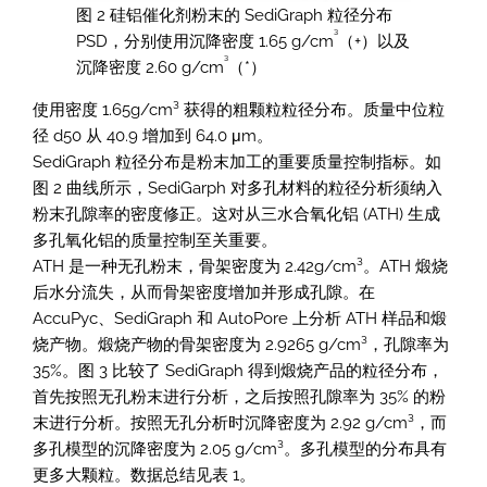
图 2 硅铝催化剂粉末的 SediGraph 粒径分布
³
PSD，分别使用沉降密度 1.65 g/cm
（+）以及
³
沉降密度 2.60 g/cm
（*）
使用密度 1.65g/cm³ 获得的粗颗粒粒径分布。质量中位粒
径 d50 从 40.9 增加到 64.0 μm。
SediGraph 粒径分布是粉末加工的重要质量控制指标。如
图 2 曲线所示，SediGarph 对多孔材料的粒径分析须纳入
粉末孔隙率的密度修正。这对从三水合氧化铝 (ATH) 生成
多孔氧化铝的质量控制至关重要。
ATH 是一种无孔粉末，骨架密度为 2.42g/cm³。ATH 煅烧
后水分流失，从而骨架密度增加并形成孔隙。在
AccuPyc、SediGraph 和 AutoPore 上分析 ATH 样品和煅
烧产物。煅烧产物的骨架密度为 2.9265 g/cm³，孔隙率为
35%。图 3 比较了 SediGraph 得到煅烧产品的粒径分布，
首先按照无孔粉末进行分析，之后按照孔隙率为 35% 的粉
末进行分析。按照无孔分析时沉降密度为 2.92 g/cm³，而
多孔模型的沉降密度为 2.05 g/cm³。多孔模型的分布具有
更多大颗粒。数据总结见表 1。