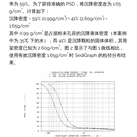
率为 59%。为了获得准确的 PSD，将沉降密度改为 1.65
³
g/cm
。计算如下：
³
³
沉降密度 = 59% (0.99g/cm
) + 41% (2.60g/cm
) =
³
1.65g/cm
³
其中 0.99 g/cm
是占据粉末孔容的沉降液体密度（本案例
中为 35℃ 下的水），而 41% 是沉降颗粒的固体体积，其骨
³
架密度已知为 2.60g/cm
。图 2 显示了与图 1 曲线相比，
³
使用有效沉降密度 1.65g/cm
时 SediGraph 的粒径分布结
果。