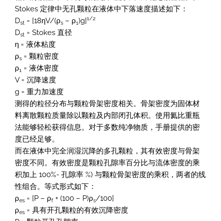
Stokes 定律中无孔颗粒在液体中下落速度描述如下：
1/2
D
= [18ηV/(ρ
– ρ
)g]
st
s
1
D
= Stokes 直径
st
η = 液体粘度
ρ
= 颗粒密度
s
ρ
= 液体密度
1
V = 沉降速度
g = 重力加速度
测得的粒径分布与颗粒骨架密度相关。骨架密度为固体材
料离散颗粒质量除以颗粒及内部闭孔体积。使用氦比重瓶
法能够轻松获得信息。对于多数纯净物质，手册提供的密
度已经足够。
而在液体中完全润湿沉降的多孔颗粒，其有效密度与骨架
密度不同。有效密度是颗粒孔隙率百分比与流体密度的乘
积加上 100%- 孔隙率 %) 与颗粒骨架密度的乘积，两者的线
性组合。等式形式如下：
ρ
= [P – ρ
+ (100 – P)ρ
/100]
es
f
s
ρ
= 具有开孔颗粒的有效沉降密度
es