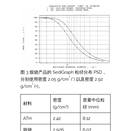
图 3 煅烧产品的 SediGraph 粒径分布 PSD，
³
分别使用密度 2.05 g/cm
(*) 以及密度 2.92
³
g/cm
(+)。
密度
质量中位粒
材料
3
(g/cm
)
径 (mm)
ATH
2.42
8.12
煅烧
2.926
6.07