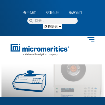
关于我们
职业生涯
联系我们