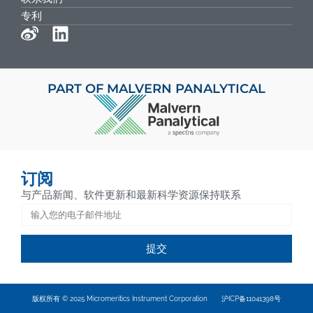
专利
PART OF MALVERN PANALYTICAL
订阅
与产品新闻、软件更新和最新科学资源保持联系
提交
版权所有 © 2025 Micromeritics Instrument Corporation
沪ICP备11041398号