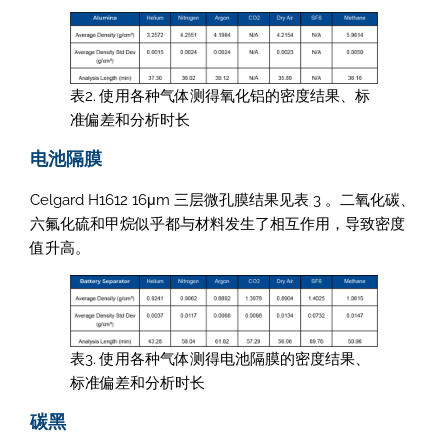
表2. 使用各种气体测得氧化铝的密度结果、标
准偏差和分析时长
电池隔膜
Celgard H1612 16μm 三层微孔膜结果见表 3 。二氧化碳、
六氟化硫和甲烷似乎都与材料发生了相互作用，导致密度
值升高。
表3. 使用各种气体测得电池隔膜的密度结果、
标准偏差和分析时长
碳黑