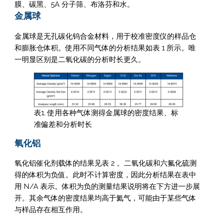
膜、碳黑、5A 分子筛、布洛芬和水。
金属球
金属球是无孔碳化钨合金材料，用于校准密度仪的样品仓
和膨胀仓体积。使用不同气体的分析结果如表 1 所示。唯
一明显区别是二氧化碳的分析时长更久。
表1. 使用各种气体测得金属球的密度结果、标
准偏差和分析时长
氧化铝
氧化铝催化剂载体的结果见表 2 。二氧化碳和六氟化硫测
得的体积为负值。此时不计算密度，因此分析结果在表中
用 N/A 表示。体积为负的测量结果说明将在下方进一步展
开。其余气体的密度结果均高于氦气，可能由于某些气体
与样品存在相互作用。