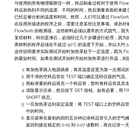
与使用的所有物理吸附仪一样，样品制备过程对于使用 Flo
样品加热到不同的温度、不同的时间，然后测量表面积来建立
已经足够分析的温度和时间。然而，人们可以通过 FlowSo
在应用所描述的程序之前，需要注意某些注意事项。请勿对
FlowSorb 的检测器。这些材料必须以通常的方式脱气
某些材料，特别是沸石，必须经过几个步骤进行处理，因为
类材料的程序必须在不超过 90°C 的温度下开始，并以大约 5
这些说明要求实际测试开始时加热罩处于一定温度，因为 Fl
的最短时间。如果在测试开始时开始对加热罩进行升温，则脱气
将加热罩插入电源插座，将其温度设置为第一次测试的温度
用干净的空样品管在 TEST 端口确定流经仪器的气
用标准量的样品填充一个样品管，暂时将样品管及其
清除显示仪表，然后按下 DET 按钮。如有必要，用 FINE
SHORT 状态。
一旦加热罩达到设定温度：将 TEST 端口上的空样
中的时间。
显示器将在最初的四到五分钟记录样品管引入的空气峰
返回到接近稳定的 0.05 到 0.07 读数时，再