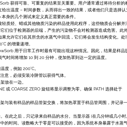
wSorb 获得可靠、可重复的结果至关重要。用户通常通过将待分析的
给出温度 – 时间参数，从而得出一致的结果，或者他们只是选择认
rb 本身的几个测试来定义真正需要的条件。
被轻质烃、蜡或其他物质污染的样品使用此程序，这些物质会分解并
，因为它们位于检测器的后端，产生的污染物不会对检测器造成危害。此
如果允许它们在其所含的水蒸气中回流，它们将会发生结构变化。处
0°C 的增量递增。
owSorb 用于日常工作时最有可能出现这种情况。因此，结果是样品
时间将增加 10 到 20 分钟，使加热罩到达一定的温度。
，例如 200°C。
流。注意，必须安装冷阱管以获得气体。
支架放在一边。
 或 COARSE ZERO 旋钮将显示调整为零。确保 PATH 选择处于
品管架与装有样品的样品管架交换，将加热罩置于样品管周围，并记录
。在此之后，只记录来自样品的水分。当显示器 (在几分钟或几小时
次记录一天中的时间。读数略大于零是可以接受的，因为系统本身暴露于水蒸