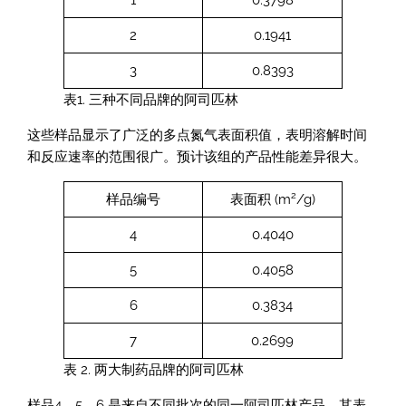
1
0.3798
2
0.1941
3
0.8393
表1. 三种不同品牌的阿司匹林
这些样品显示了广泛的多点氮气表面积值，表明溶解时间
和反应速率的范围很广。预计该组的产品性能差异很大。
2
样品编号
表面积 (m
/g)
4
0.4040
5
0.4058
6
0.3834
7
0.2699
表 2. 两大制药品牌的阿司匹林
样品4、5、6 是来自不同批次的同一阿司匹林产品。其表