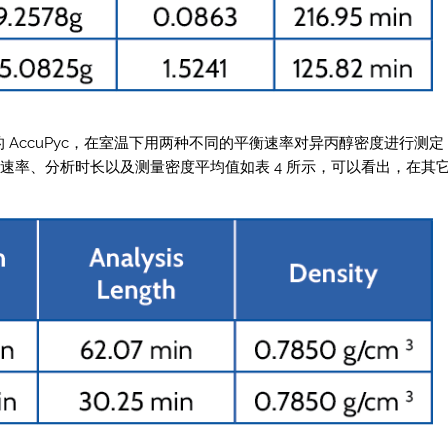
的 AccuPyc，在室温下用两种不同的平衡速率对异丙醇密度进行测定
衡速率、分析时长以及测量密度平均值如表 4 所示，可以看出，在其