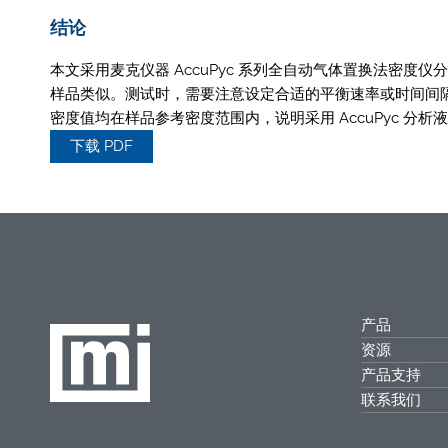
结论
本文采用麦克仪器 AccuPyc 系列全自动气体置换法密度仪
样品类似。测试时，需要注意设定合适的平衡速率或时间间
密度值均在样品参考密度范围内，说明采用 AccuPyc 分
下载 PDF
产品
资源
产品支持
联系我们