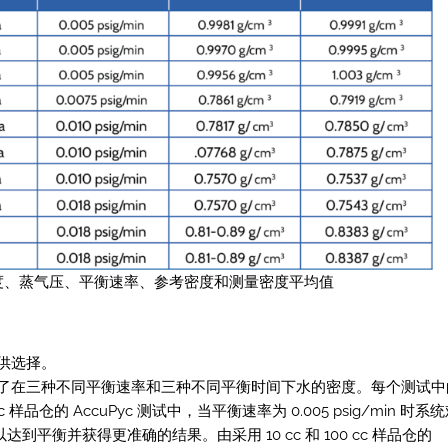
温度、蒸气压、平衡速率、参考密度和测量密度平均值
可供选择。
样品仓测定了在三种不同平衡速率和三种不同平衡时间下水的密度。每个测试中
品仓的 AccuPyc 测试中，当平衡速率为 0.005 psig/min 时系
衡并获得更准确的结果。由采用 10 cc 和 100 cc 样品仓的