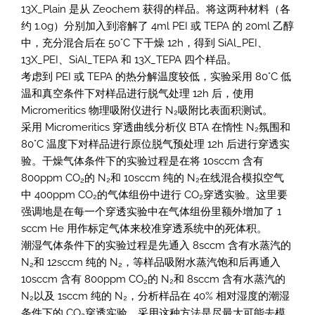
13X_Plain 是从 Zeochem 获得的样品。将这两种材料（各
约 1.0g）分别加入到溶解了 4ml PEI 或 TEPA 的 20ml 乙醇
中，充分混合后在 50°C 下干燥 12h，得到 SiAl_PEI、
13X_PEI、SiAl_TEPA 和 13X_TEPA 四个样品。
考虑到 PEI 或 TEPA 的热分解温度较低，实验采用 80°C 低
温和真空条件下对样品进行脱气处理 12h 后，使用
Micromeritics 物理吸附仪进行 N₂吸附比表面积测试。
采用 Micromeritics 穿透曲线分析仪 BTA 在惰性 N₂氛围和
80°C 温度下对样品进行原位脱气预处理 12h 后进行穿透实
验。干燥气体条件下的实验过程是在将 10sccm 含有
800ppm CO
的 N₂和 10sccm 纯的 N₂在线混合模拟空气
2
中 400ppm CO₂的气体组份中进行 CO₂穿透实验。这里要
强调地是在每一个穿透实验中在气体组份里额外增加了 1
sccm He 用作标定气体来校准穿透系统中的死体积。
潮湿气体条件下的实验过程是先通入 8sccm 含有水蒸汽的
N
和 12sccm 纯的 N
，等样品吸附水蒸汽饱和后再通入
2
2
10sccm 含有 800ppm CO
的 N₂和 8sccm 含有水蒸汽的
2
N₂以及 1sccm 纯的 N₂，分析样品在 40% 相对湿度的潮湿
条件下的 CO
穿透实验。采用这种方法是尽最大可能去模