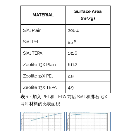
Surface Area
MATERIAL
2
(m
/g)
SiAl Plain
206.4
SiAl PEl
95.6
SiAl TEPA
131.6
Zeolite 13X Plain
611.2
Zeolite 13X PEl
2.9
Zeolite 13X TEPA
4.9
表 1
：加入 PEI 和 TEPA 前后 SiAl 和沸石 13X
两种材料的比表面积