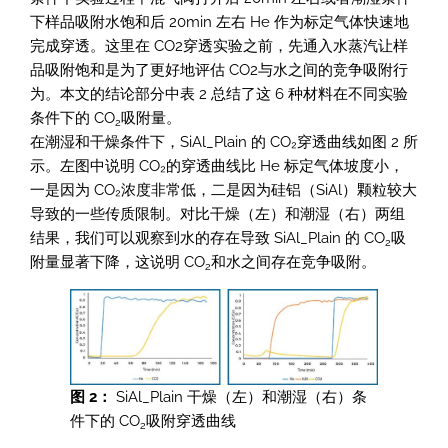
下样品吸附水饱和后 20min 左右 He 作为标定气体快速地
完成穿透。这里在 CO2穿透实验之前，先通入水蒸汽让样
品吸附饱和是为了更好地评估 CO2与水之间的竞争吸附行
为。本文的结论部分中表 2 总结了这 6 种材料在不同实验
条件下的 CO
吸附量。
2
在潮湿和干燥条件下，SiAl_Plain 的 CO₂穿透曲线如图 2 所
示。左图中说明 CO₂的穿透曲线比 He 标定气体坡度小，
一是因为 CO₂浓度非常低，二是因为硅铝（SiAl）颗粒较大
导致的一些传质限制。对比干燥（左）和潮湿（右）两组
结果，我们可以观察到水的存在导致 SiAl_Plain 的 CO
吸
2
附量显著下降，这说明 CO
和水之间存在竞争吸附。
2
图 2：
SiAl_Plain 干燥（左）和潮湿（右）条
件下的 CO
吸附穿透曲线
2