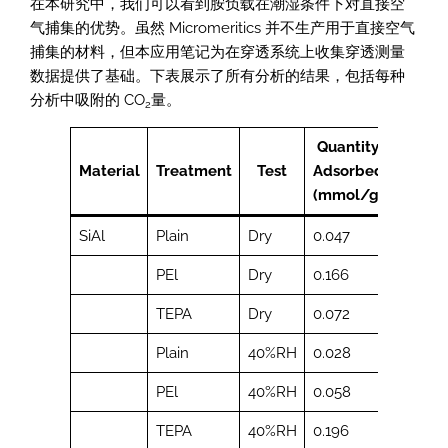
在本研究中，我们可以看到胺负载在潮湿条件下对直接空
气捕集的优势。虽然 Micromeritics 并不生产用于直接空气
捕集的材料，但本应用笔记为在穿透系统上收集穿透测量
数据提供了基础。下表展示了所有分析的结果，包括每种
分析中吸附的 CO
量。
2
Quantity
Material
Treatment
Test
Adsorbed
(mmol/g)
SiAl
Plain
Dry
0.047
PEl
Dry
0.166
TEPA
Dry
0.072
Plain
40%RH
0.028
PEl
40%RH
0.058
TEPA
40%RH
0.196