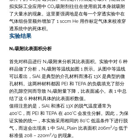
2
拟实际工业应用中 CO
吸附剂往往在使用前其本身就吸附
2
了大量水的现象。这里要强调地是在每一个穿透实验中在
气体组份里额外增加了 1 sccm He 用作标定气体来校准穿
透系统中的死体积。
实验结果
N₂吸附比表面积分析
首先对样品进行 N₂吸附来分析其比表面积。实验中对 6 种
样品做了分析，N₂吸附等温线如图 1 所示。从图中等温线
可以看出，SiAl 是典型的介孔材料而沸石 13X 是典型的微
孔材料。这两种材料都因 PEI 和 TEPA 的负载填充了部分
的孔隙空间而导致 N₂吸附量下降，比表面减小。表 1 中总
结了这 6 种材料具体的比表面积数值。
值得注意的是，SiAl 和沸石 13X 的脱气温度通常为
400°C，而 PEI 和 TEPA 在 400°C 会发生分解。因此，为保
证实验的统一，本实验采用相同的 80°C 低温条件下进行脱
气，而这会出现表 1 中 SiAl_Plain 比表面积 206m²/g 低于
标准值 208 – 220m²/g 的现象。