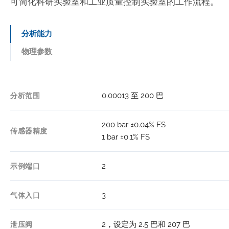
可简化科研实验室和工业质量控制实验室的工作流程。
分析能力
物理参数
0.00013 至 200 巴
分析范围
104 厘米 高
60 厘米 宽
尺寸
200 bar ±0.04% FS
70 厘米 深
传感器精度
1 bar ±0.1% FS
60 kg
重量
2
示例端口
100-240VAC，50/60Hz，500VA
功率
3
气体入口
10cc 1/4英寸开口
2，设定为 2.5 巴和 207 巴
泄压阀
2cc 1/4英寸开口
样品室