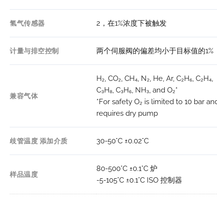
2cc 1/2英寸开口
2，在1%浓度下被触发
氢气传感器
符合RoHS和REACH标准
符合FCC、CISPR 11、ICES、IEC 613
两个伺服阀的偏差均小于目标值的1%
计量与排空控制
1、UL和EN标准的电磁兼容性（EMC
产品合规性
要求
H₂, CO₂, CH₄, N₂, He, Ar, C₂H₆, C₂H₄,
CSA C22.2#61010-1-12
C₃H₈, C₃H₆, NH₃, and O₂*
IEC 61010-1；IEC 61010-2
兼容气体
*For safety O₂ is limited to 10 bar an
requires dry pump
30-50°C ±0.02°C
歧管温度 添加介质
80-500°C ±0.1°C 炉
样品温度
-5-105°C ±0.1°C ISO 控制器