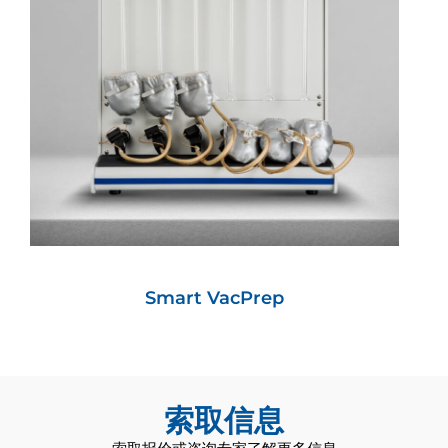
Smart VacPrep
索取信息
MicroPrep