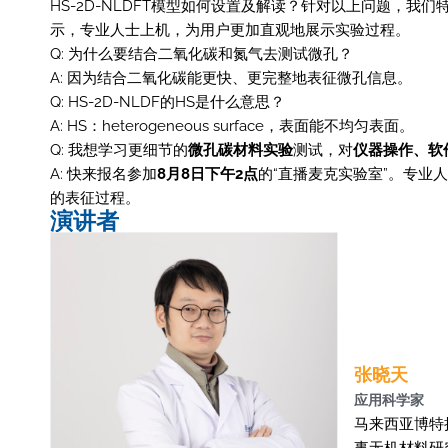
HS-2D-NLDFT模型如何设置及解读？针对以上问题，我们特别
示，专业人士上机，为用户更加直观地展示实验过程。
Q: 为什么要结合二氧化碳和氮气去测试微孔？
A: 因为结合二氧化碳能更快、更完整地表征微孔信息。
Q: HS-2D-NLDF的HS是什么意思？
A: HS：heterogeneous surface，表面能不均匀表面。
Q: 我想学习更细节的
微孔碳材料实验
测试，对
仪器操作、软
A: 快来报名参加
8月8日下午2点
的“直播麦克实验室”。专业
的表征过程。
演讲者
张晓天
应用科学家
马来西亚博特
事无机材料研