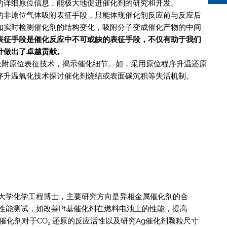
的详细原位信息，能极大地促进催化剂的研究和开发。
的非原位气体吸附表征手段，只能体现催化剂反应前与反应后
如实时检测催化剂的结构变化，吸附分子变成催化产物的中间
表征手段是催化反应中不可或缺的表征手段，不仅有助于我们
计做出了卓越贡献。
气体吸附原位表征技术，揭示催化细节。如，采用原位程序升温还原
序升温氧化技术探讨催化剂烧结或表面碳沉积等失活机制。
大学化学工程博士，主要研究方向是异相金属催化剂的合
性能测试，如改善Pt基催化剂在燃料电池上的性能，提高
属催化剂对于CO
还原的反应活性以及研究Ag催化剂颗粒尺寸
2